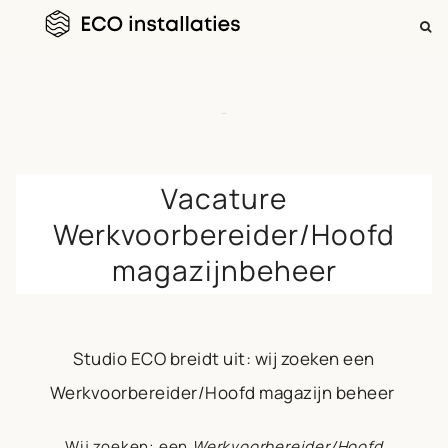
ZOEKEN
NAAR:
Skip
Vacature
to
Werkvoorbereider/Hoofd
content
magazijnbeheer
Studio ECO breidt uit: wij zoeken een
Werkvoorbereider/Hoofd magazijn beheer
Wij zoeken:
een
Werkvoorbereider/Hoofd