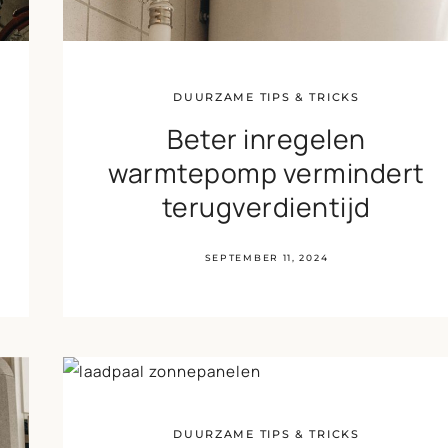
DUURZAME TIPS & TRICKS
Beter inregelen
warmtepomp vermindert
terugverdientijd
SEPTEMBER 11, 2024
DUURZAME TIPS & TRICKS