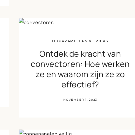
DUURZAME TIPS & TRICKS
Ontdek de kracht van
convectoren: Hoe werken
ze en waarom zijn ze zo
effectief?
NOVEMBER 1, 2023