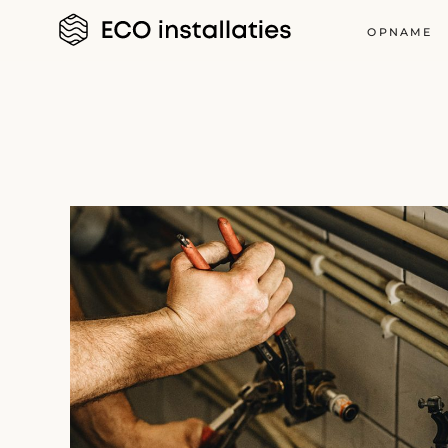
OPNAME
Blog
Skip
to
content