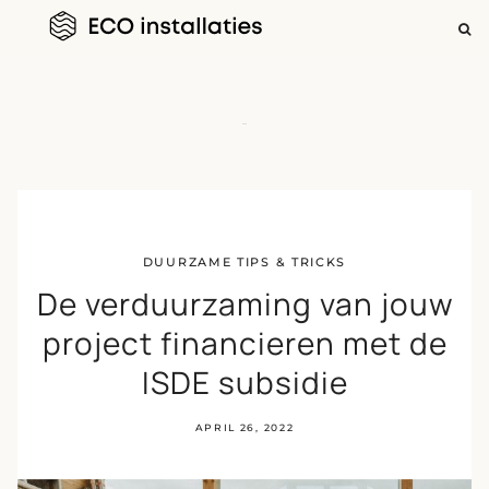
ZOEKEN
NAAR:
Skip
to
DUURZAME TIPS & TRICKS
content
De verduurzaming van jouw
project financieren met de
ISDE subsidie
APRIL 26, 2022